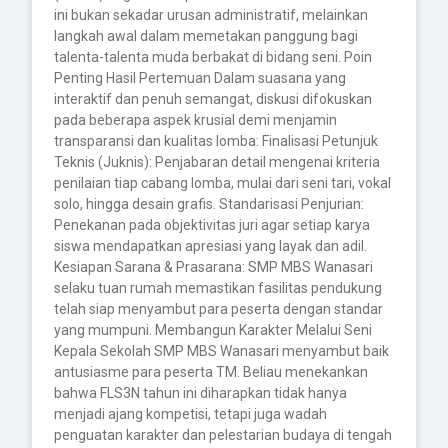
ini bukan sekadar urusan administratif, melainkan
langkah awal dalam memetakan panggung bagi
talenta-talenta muda berbakat di bidang seni. Poin
Penting Hasil Pertemuan Dalam suasana yang
interaktif dan penuh semangat, diskusi difokuskan
pada beberapa aspek krusial demi menjamin
transparansi dan kualitas lomba: Finalisasi Petunjuk
Teknis (Juknis): Penjabaran detail mengenai kriteria
penilaian tiap cabang lomba, mulai dari seni tari, vokal
solo, hingga desain grafis. Standarisasi Penjurian:
Penekanan pada objektivitas juri agar setiap karya
siswa mendapatkan apresiasi yang layak dan adil.
Kesiapan Sarana & Prasarana: SMP MBS Wanasari
selaku tuan rumah memastikan fasilitas pendukung
telah siap menyambut para peserta dengan standar
yang mumpuni. Membangun Karakter Melalui Seni
Kepala Sekolah SMP MBS Wanasari menyambut baik
antusiasme para peserta TM. Beliau menekankan
bahwa FLS3N tahun ini diharapkan tidak hanya
menjadi ajang kompetisi, tetapi juga wadah
penguatan karakter dan pelestarian budaya di tengah