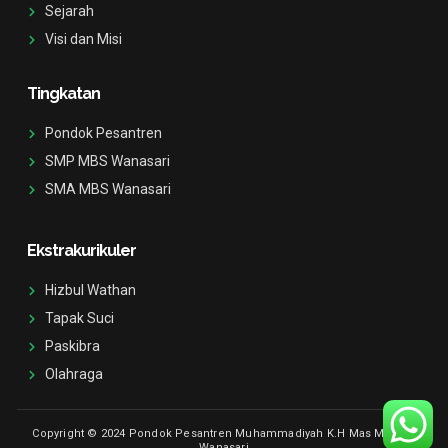
a
f
Sejarah
g
Visi dan Misi
r
a
m
-
Tingkatan
1
Pondok Pesantren
SMP MBS Wanasari
SMA MBS Wanasari
Ekstrakurikuler
Hizbul Wathan
Tapak Suci
Paskibra
Olahraga
Copyright © 2024 Pondok Pesantren Muhammadiyah K.H Mas Mansur
Wanasari