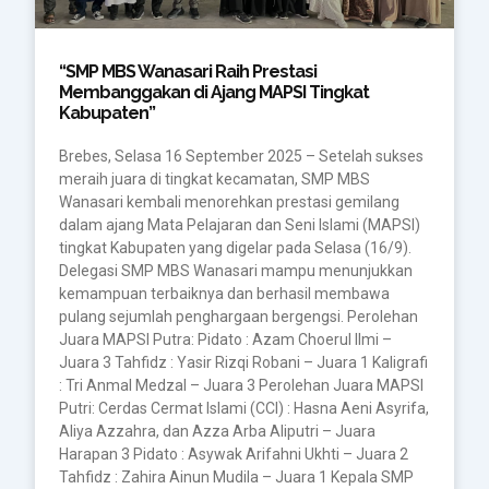
“SMP MBS Wanasari Raih Prestasi
Membanggakan di Ajang MAPSI Tingkat
Kabupaten”
Brebes, Selasa 16 September 2025 – Setelah sukses
meraih juara di tingkat kecamatan, SMP MBS
Wanasari kembali menorehkan prestasi gemilang
dalam ajang Mata Pelajaran dan Seni Islami (MAPSI)
tingkat Kabupaten yang digelar pada Selasa (16/9).
Delegasi SMP MBS Wanasari mampu menunjukkan
kemampuan terbaiknya dan berhasil membawa
pulang sejumlah penghargaan bergengsi. Perolehan
Juara MAPSI Putra: Pidato : Azam Choerul Ilmi –
Juara 3 Tahfidz : Yasir Rizqi Robani – Juara 1 Kaligrafi
: Tri Anmal Medzal – Juara 3 Perolehan Juara MAPSI
Putri: Cerdas Cermat Islami (CCI) : Hasna Aeni Asyrifa,
Aliya Azzahra, dan Azza Arba Aliputri – Juara
Harapan 3 Pidato : Asywak Arifahni Ukhti – Juara 2
Tahfidz : Zahira Ainun Mudila – Juara 1 Kepala SMP