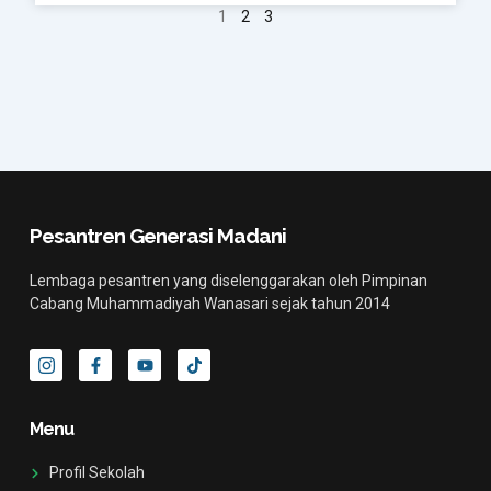
1
2
3
Pesantren Generasi Madani
Lembaga pesantren yang diselenggarakan oleh Pimpinan
Cabang Muhammadiyah Wanasari sejak tahun 2014
I
F
Y
T
c
a
o
i
o
c
u
k
n
e
t
t
-
b
u
o
Menu
i
o
b
k
n
o
e
s
k
Profil Sekolah
t
-