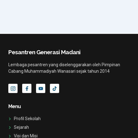
Pesantren Generasi Madani
Lembaga pesantren yang diselenggarakan oleh Pimpinan
Cabang Muhammadiyah Wanasari sejak tahun 2014
I
F
Y
T
c
a
o
i
o
c
u
k
n
e
t
t
-
b
u
o
Menu
i
o
b
k
n
o
e
s
k
Profil Sekolah
t
-
a
f
Sejarah
g
Visi dan Misi
r