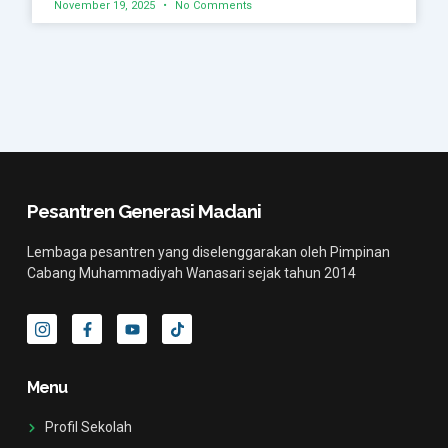
November 19, 2025
No Comments
Pesantren Generasi Madani
Lembaga pesantren yang diselenggarakan oleh Pimpinan
Cabang Muhammadiyah Wanasari sejak tahun 2014
I
F
Y
T
c
a
o
i
o
c
u
k
n
e
t
t
-
b
u
o
Menu
i
o
b
k
n
o
e
s
k
Profil Sekolah
t
-