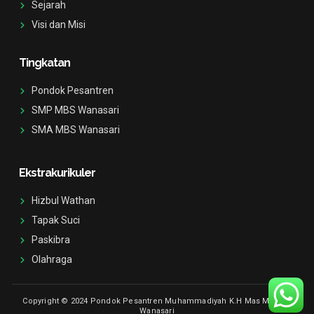
a
f
Sejarah
g
Visi dan Misi
r
a
m
-
Tingkatan
1
Pondok Pesantren
SMP MBS Wanasari
SMA MBS Wanasari
Ekstrakurikuler
Hizbul Wathan
Tapak Suci
Paskibra
Olahraga
Copyright © 2024 Pondok Pesantren Muhammadiyah K.H Mas Mansur
Wanasari