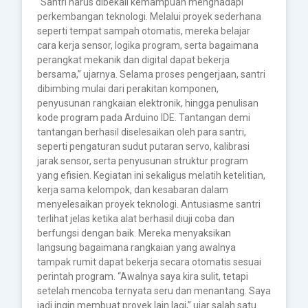
“Santri harus dibekali kemampuan menghadapi
perkembangan teknologi. Melalui proyek sederhana
seperti tempat sampah otomatis, mereka belajar
cara kerja sensor, logika program, serta bagaimana
perangkat mekanik dan digital dapat bekerja
bersama,” ujarnya. Selama proses pengerjaan, santri
dibimbing mulai dari perakitan komponen,
penyusunan rangkaian elektronik, hingga penulisan
kode program pada Arduino IDE. Tantangan demi
tantangan berhasil diselesaikan oleh para santri,
seperti pengaturan sudut putaran servo, kalibrasi
jarak sensor, serta penyusunan struktur program
yang efisien. Kegiatan ini sekaligus melatih ketelitian,
kerja sama kelompok, dan kesabaran dalam
menyelesaikan proyek teknologi. Antusiasme santri
terlihat jelas ketika alat berhasil diuji coba dan
berfungsi dengan baik. Mereka menyaksikan
langsung bagaimana rangkaian yang awalnya
tampak rumit dapat bekerja secara otomatis sesuai
perintah program. “Awalnya saya kira sulit, tetapi
setelah mencoba ternyata seru dan menantang. Saya
jadi ingin membuat proyek lain lagi,” ujar salah satu