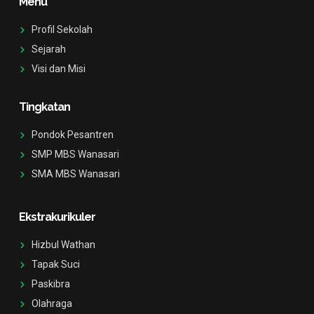
Menu
i
o
b
k
n
o
e
s
k
Profil Sekolah
t
-
a
f
Sejarah
g
Visi dan Misi
r
a
m
-
Tingkatan
1
Pondok Pesantren
SMP MBS Wanasari
SMA MBS Wanasari
Ekstrakurikuler
Hizbul Wathan
Tapak Suci
Paskibra
Olahraga