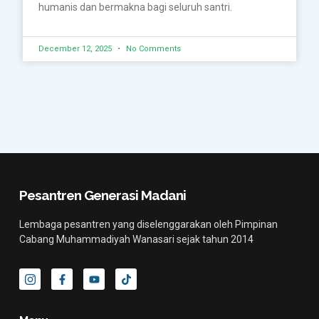
humanis dan bermakna bagi seluruh santri.
December 12, 2025
No Comments
Pesantren Generasi Madani
Lembaga pesantren yang diselenggarakan oleh Pimpinan
Cabang Muhammadiyah Wanasari sejak tahun 2014
I
F
Y
T
c
a
o
i
o
c
u
k
n
e
t
t
-
b
u
o