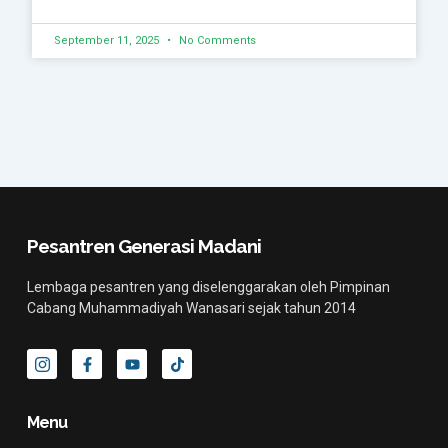
September 11, 2025
No Comments
Pesantren Generasi Madani
Lembaga pesantren yang diselenggarakan oleh Pimpinan
Cabang Muhammadiyah Wanasari sejak tahun 2014
I
F
Y
T
c
a
o
i
o
c
u
k
n
e
t
t
-
b
u
o
Menu
i
o
b
k
n
o
e