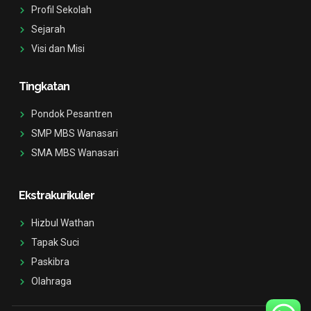
s
k
Profil Sekolah
t
-
a
f
Sejarah
g
Visi dan Misi
r
a
m
-
Tingkatan
1
Pondok Pesantren
SMP MBS Wanasari
SMA MBS Wanasari
Ekstrakurikuler
Hizbul Wathan
Tapak Suci
Paskibra
Olahraga