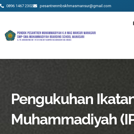
Skip
0896 1467 2302
pesantrenmbskhmasmansur@gmail.com
to
content
Pengukuhan Ikatan
Muhammadiyah (I