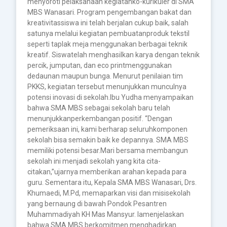
menyoroti pelaksanaan kegiatanko-kurikuler di SMA
MBS Wanasari. Program pengembangan bakat dan
kreativitassiswa ini telah berjalan cukup baik, salah
satunya melalui kegiatan pembuatanproduk tekstil
seperti taplak meja menggunakan berbagai teknik
kreatif. Siswatelah menghasilkan karya dengan teknik
percik, jumputan, dan eco printmenggunakan
dedaunan maupun bunga. Menurut penilaian tim
PKKS, kegiatan tersebut menunjukkan munculnya
potensi inovasi di sekolah.Ibu Yudha menyampaikan
bahwa SMA MBS sebagai sekolah baru telah
menunjukkanperkembangan positif. “Dengan
pemeriksaan ini, kami berharap seluruhkomponen
sekolah bisa semakin baik ke depannya. SMA MBS
memiliki potensi besar.Mari bersama membangun
sekolah ini menjadi sekolah yang kita cita-
citakan,”ujarnya memberikan arahan kepada para
guru. Sementara itu, Kepala SMA MBS Wanasari, Drs.
Khumaedi, M.Pd, memaparkan visi dan misisekolah
yang bernaung di bawah Pondok Pesantren
Muhammadiyah KH Mas Mansyur. Iamenjelaskan
bahwa SMA MBS berkomitmen menghadirkan