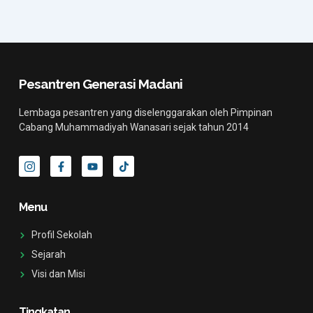
Pesantren Generasi Madani
Lembaga pesantren yang diselenggarakan oleh Pimpinan
Cabang Muhammadiyah Wanasari sejak tahun 2014
I
F
Y
T
c
a
o
i
o
c
u
k
n
e
t
t
-
b
u
o
Menu
i
o
b
k
n
o
e
s
k
Profil Sekolah
t
-
a
f
Sejarah
g
Visi dan Misi
r
a
m
-
Tingkatan