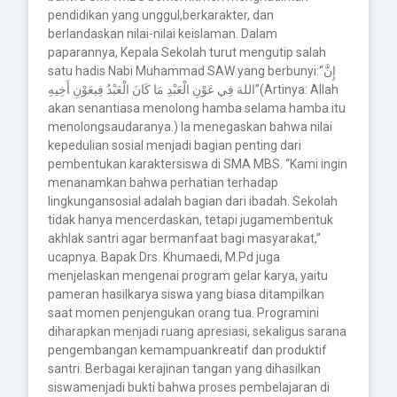
pendidikan yang unggul,berkarakter, dan
berlandaskan nilai-nilai keislaman. Dalam
paparannya, Kepala Sekolah turut mengutip salah
satu hadis Nabi Muhammad SAW yang berbunyi:“إِنَّ
اللهَ فِي عَوْنِ الْعَبْدِ مَا كَانَ الْعَبْدُ فِيعَوْنِ أَخِيهِ”(Artinya: Allah
akan senantiasa menolong hamba selama hamba itu
menolongsaudaranya.) Ia menegaskan bahwa nilai
kepedulian sosial menjadi bagian penting dari
pembentukan karaktersiswa di SMA MBS. “Kami ingin
menanamkan bahwa perhatian terhadap
lingkungansosial adalah bagian dari ibadah. Sekolah
tidak hanya mencerdaskan, tetapi jugamembentuk
akhlak santri agar bermanfaat bagi masyarakat,”
ucapnya. Bapak Drs. Khumaedi, M.Pd juga
menjelaskan mengenai program gelar karya, yaitu
pameran hasilkarya siswa yang biasa ditampilkan
saat momen penjengukan orang tua. Programini
diharapkan menjadi ruang apresiasi, sekaligus sarana
pengembangan kemampuankreatif dan produktif
santri. Berbagai kerajinan tangan yang dihasilkan
siswamenjadi bukti bahwa proses pembelajaran di