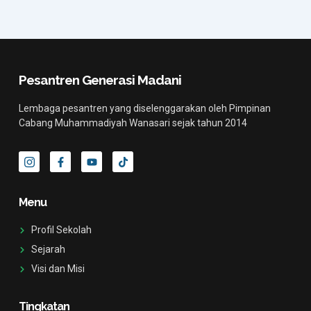
Pesantren Generasi Madani
Lembaga pesantren yang diselenggarakan oleh Pimpinan
Cabang Muhammadiyah Wanasari sejak tahun 2014
I
F
Y
T
c
a
o
i
o
c
u
k
n
e
t
t
-
b
u
o
Menu
i
o
b
k
n
o
e
s
k
Profil Sekolah
t
-
a
f
Sejarah
g
Visi dan Misi
r
a
m
-
Tingkatan