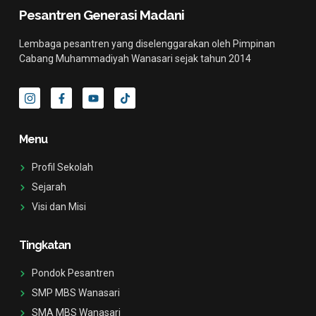
Pesantren Generasi Madani
Lembaga pesantren yang diselenggarakan oleh Pimpinan
Cabang Muhammadiyah Wanasari sejak tahun 2014
I
F
Y
T
c
a
o
i
o
c
u
k
n
e
t
t
-
b
u
o
Menu
i
o
b
k
n
o
e
s
k
Profil Sekolah
t
-
a
f
Sejarah
g
Visi dan Misi
r
a
m
-
Tingkatan
1
Pondok Pesantren
SMP MBS Wanasari
SMA MBS Wanasari