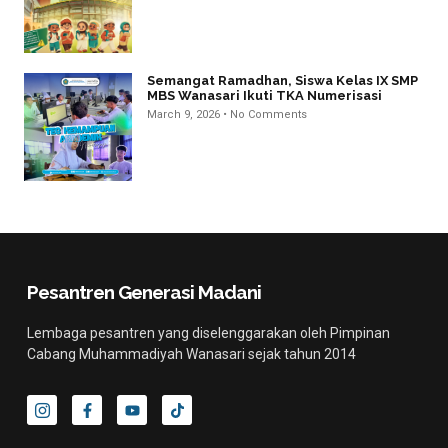
Semangat Ramadhan, Siswa Kelas IX SMP
MBS Wanasari Ikuti TKA Numerisasi
March 9, 2026
No Comments
Pesantren Generasi Madani
Lembaga pesantren yang diselenggarakan oleh Pimpinan
Cabang Muhammadiyah Wanasari sejak tahun 2014
I
F
Y
T
c
a
o
i
o
c
u
k
n
e
t
t