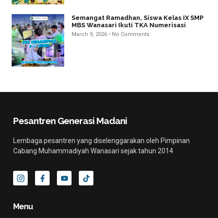
Semangat Ramadhan, Siswa Kelas IX SMP
MBS Wanasari Ikuti TKA Numerisasi
March 9, 2026
No Comments
Pesantren Generasi Madani
Lembaga pesantren yang diselenggarakan oleh Pimpinan
Cabang Muhammadiyah Wanasari sejak tahun 2014
I
F
Y
T
c
a
o
i
o
c
u
k
n
e
t
t
-
b
u
o
Menu
i
o
b
k
n
o
e