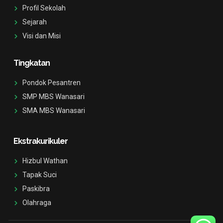
s
k
Profil Sekolah
t
-
a
f
Sejarah
g
Visi dan Misi
r
a
m
-
Tingkatan
1
Pondok Pesantren
SMP MBS Wanasari
SMA MBS Wanasari
Ekstrakurikuler
Hizbul Wathan
Tapak Suci
Paskibra
Olahraga