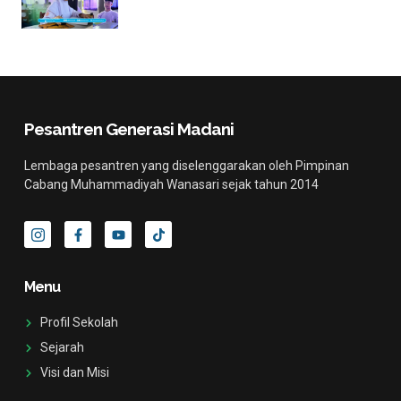
Pesantren Generasi Madani
Lembaga pesantren yang diselenggarakan oleh Pimpinan
Cabang Muhammadiyah Wanasari sejak tahun 2014
I
F
Y
T
c
a
o
i
o
c
u
k
n
e
t
t
-
b
u
o
Menu
i
o
b
k
n
o
e
s
k
Profil Sekolah
t
-
a
f
Sejarah
g
Visi dan Misi
r
a